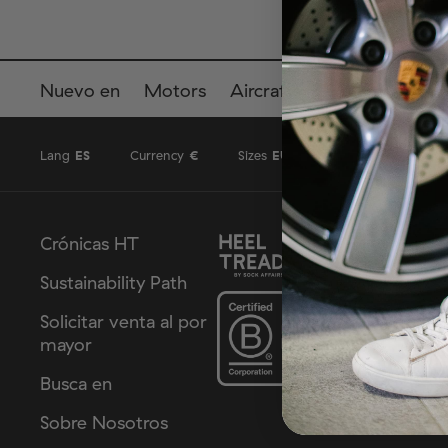
Nuevo en
Motors
Aircrafts
Gift Cards & P
Lang
ES
Currency
€
Sizes
EU
Crónicas HT
Sustainability Path
Solicitar venta al por
mayor
Busca en
Sobre Nosotros