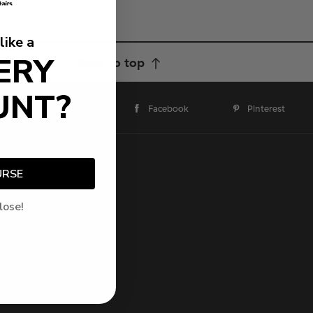
like a
ERY
Back to top
UNT?
Twitter
Facebook
Pinterest
URSE
lose!