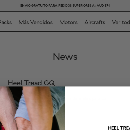
ENVÍO GRATUITO PARA PEDIDOS SUPERIORES A: AUD $71
Packs
Más Vendidos
Motors
Aircrafts
Ver to
News
Heel Tread GQ
sept 04, 2018
Heel Tread, a marca portuguesa de meias para os
amantes de carros.