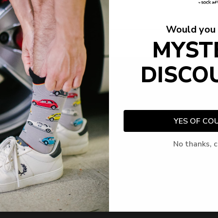
Would you 
MYST
acks
Más Vendidos
DISCO
Instagram
YES OF CO
No thanks, c