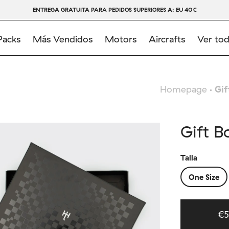
ENTREGA GRATUITA PARA PEDIDOS SUPERIORES A: EU 40€
Packs
Más Vendidos
Motors
Aircrafts
Ver to
Homepage
Gif
Gift B
Talla
One Size
€5