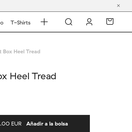
do
T-Shirts
t Box Heel Tread
ox Heel Tread
.00 EUR
Añadir a la bolsa