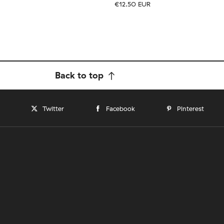
€12.50 EUR
Tamaño
EU
UK
US
1-46
36-40
41-46
Back to top
Twitter
Facebook
Pinterest