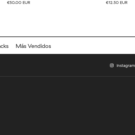
€50.00 EUR
€12.50 EUR
EU
Tamaño
EU
UK
US
UK
US
40
41-46
36-40
4
acks
Más Vendidos
Instagram