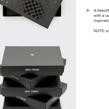
A beautif
with a ca
inspirat
NOTE: so