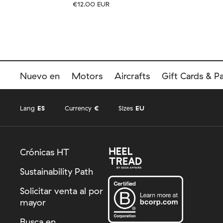
€12.00 EUR
Tamaño
EU
Tamaño
UK
US
36-40
41-46
36-
Nuevo en
Motors
Aircrafts
Gift Cards & P
Lang
ES
Currency
€
Sizes
EU
Crónicas HT
Sustainability Path
Solicitar venta al por
mayor
Busca en