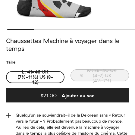
Chaussettes Machine à voyager dans le
temps
Taille
M: 36-40 UK
L: 41-46 UK
(4-7) US
(7½-11½) US (8-
(4½-7½)
12)
$21.00
Ajouter au sac
Added to bag
Quelqu'un se souviendrait-il de la Delorean sans « Retour
vers le futur » ? Probablement pas beaucoup de monde.
Au lieu de cela, elle est devenue la machine à voyager
dans le temps la plus célèbre de l’histoire du cinéma. Cette