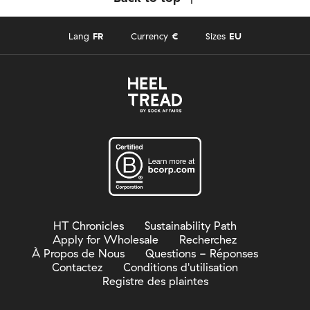
Wash inside out (40ºC/100ºF max), Do not tumble dry,
iron, bleach or dry clean,
Lang
FR
Currency
€
Sizes
EU
HT Chronicles
Sustainability Path
Apply for Wholesale
Recherchez
À Propos de Nous
Questions - Réponses
Contactez
Conditions d'utilisation
Registre des plaintes