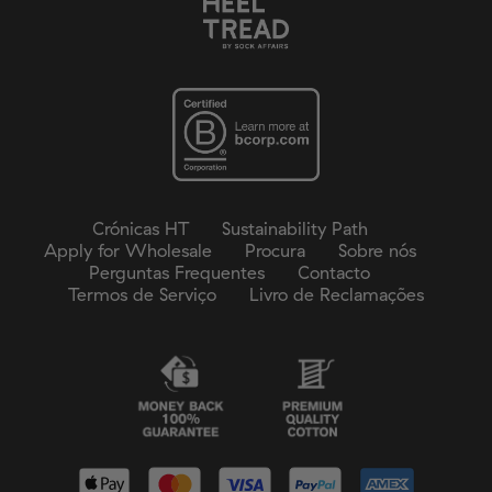
empenhados em fazer da Heel Tread um lugar onde a
profissão
diferença é celebrada, a equidade é uma prioridade e a
Um ambiente de trabalho seguro e saudável
justiça faz parte do percurso.
Aplicamos estes princípios na forma como escolhemos
os nossos parceiros, desenvolvemos os nossos
produtos e tratamos as nossas pessoas. Estamos
comprometidos com a melhoria contínua e a
transparência à medida que crescemos — um par de
meias de cada vez.
Crónicas HT
Sustainability Path
Apply for Wholesale
Procura
Sobre nós
Perguntas Frequentes
Contacto
Termos de Serviço
Livro de Reclamações