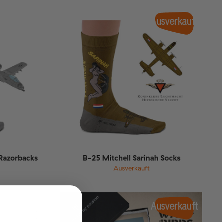
Ausverkauft
 Razorbacks
B-25 Mitchell Sarinah Socks
Ausverkauft
1-46
Ausverkauft