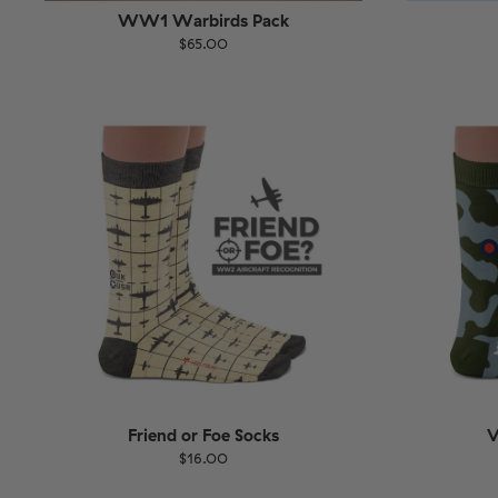
WW1 Warbirds Pack
$65.00
Größe
EU
UK
US
36-40
41-46
Friend or Foe Socks
V
$16.00
Größe
EU
Größe
UK
US