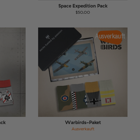
Space Expedition Pack
$50.00
Größe
EU
UK
US
1-46
36-40
41-46
Ausverkauft
ack
Warbirds-Paket
Ausverkauft