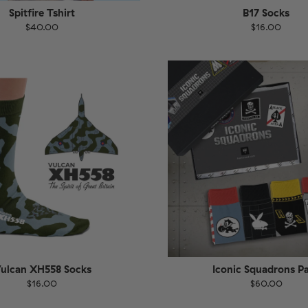
Spitfire Tshirt
B17 Socks
$40.00
$16.00
Größe
EU
UK
US
36-40
4
ulcan XH558 Socks
Iconic Squadrons P
$16.00
$60.00
EU
Größe
EU
UK
US
UK
US