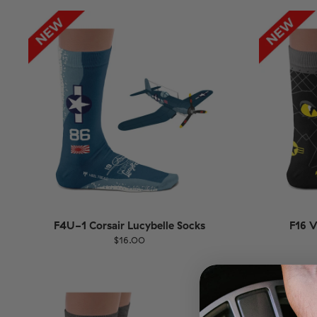
36-40
41-46
36-
F4U-1 Corsair Lucybelle Socks
F16 
$16.00
Größe
EU
Größe
UK
US
36-40
41-46
36-