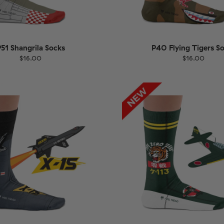
51 Shangrila Socks
P40 Flying Tigers S
$16.00
$16.00
EU
Größe
EU
UK
US
UK
US
40
41-46
36-40
4