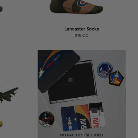
Lancaster Socks
$16.00
Größe
EU
UK
US
1-46
36-40
41-46