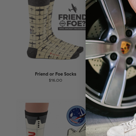
Friend or Foe Socks
V
$16.00
Größe
EU
Größe
UK
US
36-40
41-46
36-