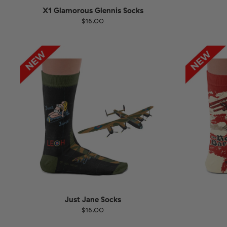
X1 Glamorous Glennis Socks
$16.00
Größe
EU
Größe
UK
US
36-40
41-46
36-
Just Jane Socks
$16.00
Größe
EU
Größe
UK
US