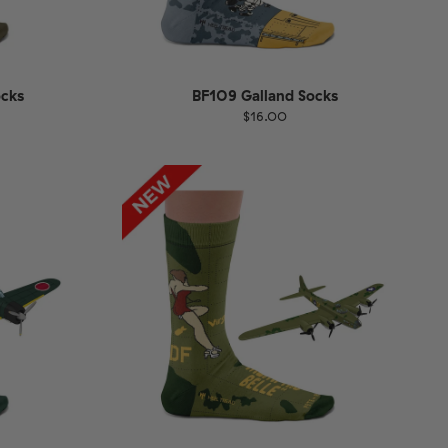
ocks
BF109 Galland Socks
$16.00
Größe
EU
UK
US
1-46
36-40
41-46