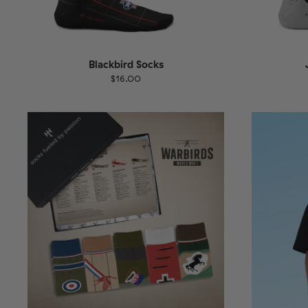
Blackbird Socks
$16.00
Größe
EU
Größe
UK
US
36-40
41-46
36-