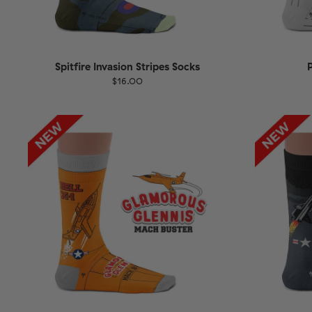
Spitfire Invasion Stripes Socks
P
$16.00
Größe
EU
Größe
UK
US
36-40
41-46
36-