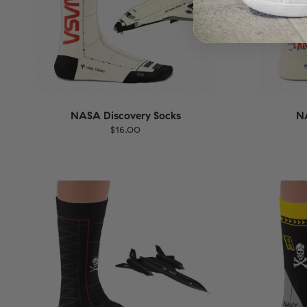
NASA Discovery Socks
N
$16.00
Größe
EU
Größe
UK
US
36-40
41-46
36-