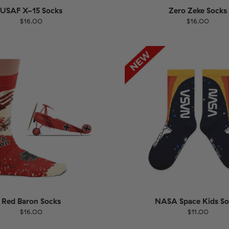
USAF X-15 Socks
Zero Zeke Socks
$16.00
$16.00
EU
Größe
EU
UK
US
UK
US
40
41-46
36-40
4
Red Baron Socks
NASA Space Kids So
$16.00
$11.00
EU
UK
US