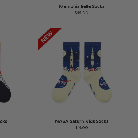
Memphis Belle Socks
$16.00
Größe
EU
UK
US
1-46
36-40
41-46
cks
NASA Saturn Kids Socks
$11.00