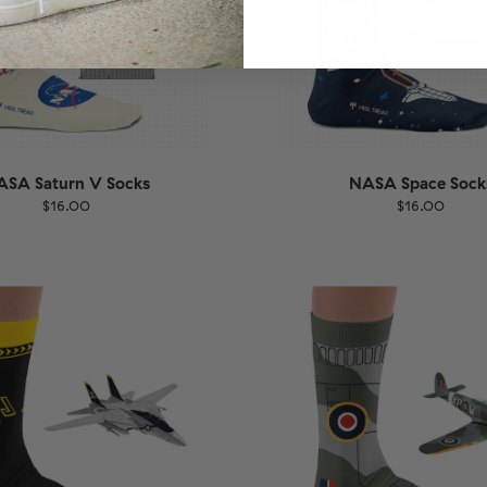
ASA Saturn V Socks
NASA Space Sock
$16.00
$16.00
EU
Größe
EU
UK
US
UK
US
40
41-46
36-40
4