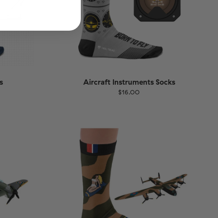
s
Aircraft Instruments Socks
$16.00
Größe
EU
UK
US
1-46
36-40
41-46