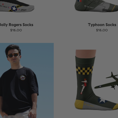
Jolly Rogers Socks
Typhoon Socks
$16.00
$16.00
EU
Größe
EU
UK
US
UK
US
40
41-46
36-40
4